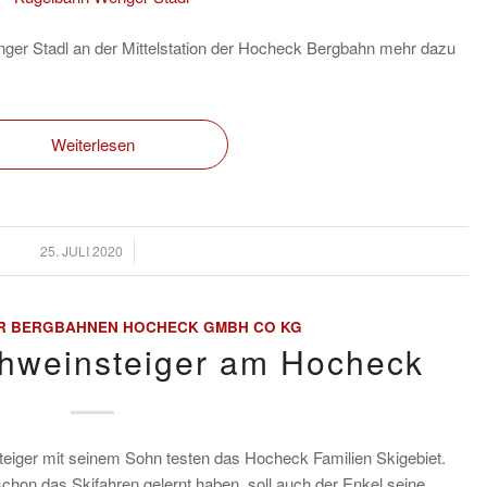
ger Stadl an der Mittelstation der Hocheck Bergbahn mehr dazu
Weiterlesen
/
25. JULI 2020
R BERGBAHNEN HOCHECK GMBH CO KG
chweinsteiger am Hocheck
eiger mit seinem Sohn testen das Hocheck Familien Skigebiet.
chon das Skifahren gelernt haben, soll auch der Enkel seine