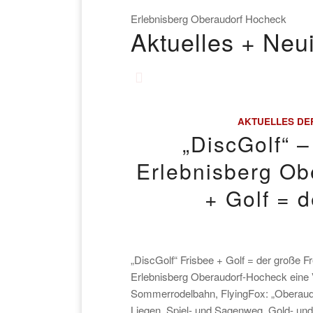
Erlebnisberg Oberaudorf Hocheck
Aktuelles + Neu
AKTUELLES DE
„DiscGolf“ –
Erlebnisberg Ob
+ Golf = d
„DiscGolf“ Frisbee + Golf = der große F
Erlebnisberg Oberaudorf-Hocheck eine Vi
Sommerrodelbahn, FlyingFox: „Oberaudor
Liegen, Spiel- und Sagenweg, Gold- un