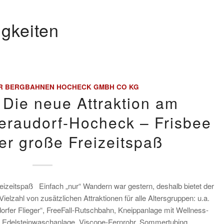
igkeiten
R BERGBAHNEN HOCHECK GMBH CO KG
 Die neue Attraktion am
eraudorf-Hocheck – Frisbee
er große Freizeitspaß
reizeitspaß Einfach „nur“ Wandern war gestern, deshalb bietet der
elzahl von zusätzlichen Attraktionen für alle Altersgruppen: u.a.
fer Flieger“, FreeFall-Rutschbahn, Kneippanlage mit Wellness-
d Edelsteinwaschanlage, Viscope-Fernrohr, Sommertubing,