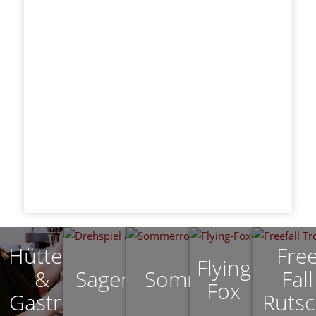
Hütten
Free
Flying
&
Sagenweg
Sommerrodeln
Fall
Fox
Gastro
Ruts