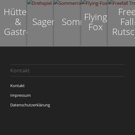
Hütten
Free
Flying
&
Sagenweg
Sommerrodeln
Fall
Fox
Gastro
Ruts
Kontakt
Kontakt
Impressum
Datenschutzerklärung