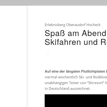
Erlebnisberg Oberaudorf Hocheck
Spaß am Abend u
Skifahren und 
Auf eine der längsten Flutlichtpiste
viermal wöchentlich Ski- und Rodelve
unabhängigen Tester von “Skiresort” h
in Deutschland auszeichnet.