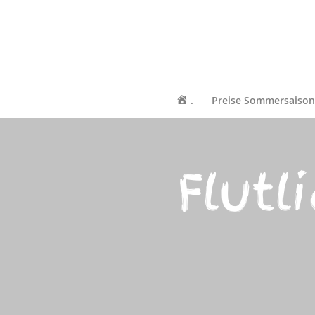
.
Preise Sommersaiso
Flutl