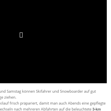
 und Samstag können Skifahrer und Snowboarder auf gut
e ziehen.
ilauf frisch präpariert, damit man auch Abends eine gepflegte
3-km
 wechseln nach mehreren Abfahrten auf die beleuchtete