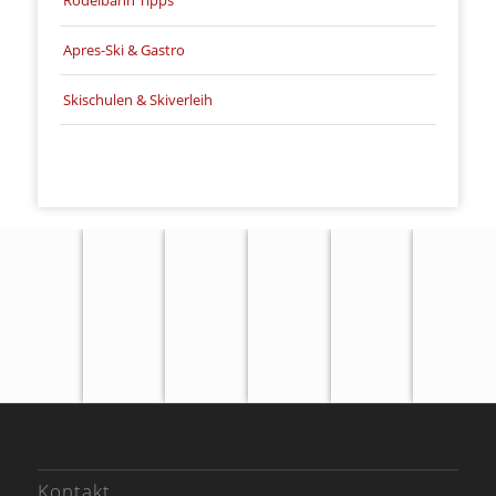
Rodelbahn Tipps
Apres-Ski & Gastro
Skischulen & Skiverleih
Aprés-
Snowboarden
Flutlichtpisten
Winterrodeln
Ski &
Skischule
Fun
Gastro
Kontakt