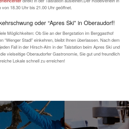
erleihcenter
direkt in der Talstation ausleihen.Der Rodelverleih in
en von 18.30 Uhr bis 21.00 Uhr geöffnet.
kehrschwung oder “Apres Ski” in Oberaudorf!
le Möglichkeiten: Ob Sie an der Bergstation im Berggasthof
gen “Wenger Stadl” einkehren, bleibt Ihnen überlassen. Nach dem
 jeden Fall in der Hirsch-Alm in der Talstation beim Apres Ski und
h die vielseitige Oberaudorfer Gastronomie, Sie gut und freundlich
lreiche Lokale schnell zu erreichen!